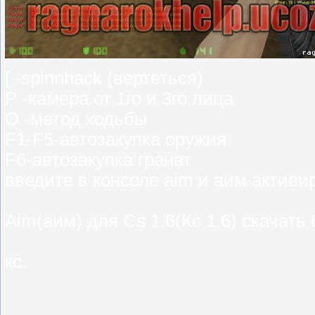
[ -spinnhack (вертеться)
P -камера от 1го и 3го лица
O -метод ходьбы
F1-F5-автозакупка оружия
F6-автозакупка гранат
введите в консоле aim и аим активи
Aim(аим) для Cs 1.6(Кс 1.6) скачать
кс.