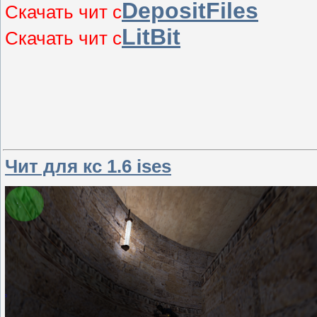
DepositFiles
Скачать чит с
LitBit
Скачать чит с
Чит для кс 1.6 ises