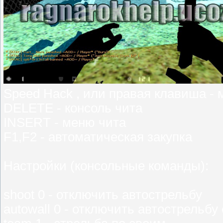
Speed Hack , или правая клавиша -
DELETE - консоль чита
INSERT - меню чита
F1,F2 - автоматическая закупка
Настройки (консольные команды):
shoot 0 - отключить автострельбу
autowall 0 - отключить автострельбу