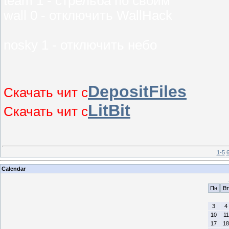
team 1 - стрельба по своим
wall 0 - отключить WallHack
nosky 1 - отключить небо
DepositFiles
Скачать чит с
LitBit
Скачать чит с
1-5
6
Calendar
Пн
Вт
3
4
10
11
17
18