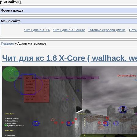
[
Чит сайтик
]
Форма входа
Меню сайта
Читы для K.s 1.6
Читы для K.s Sourse
Готовые сервера для кс
Патчи
Главная
»
Архив материалов
Чит для кс 1.6 X-Core ( wallhack. 