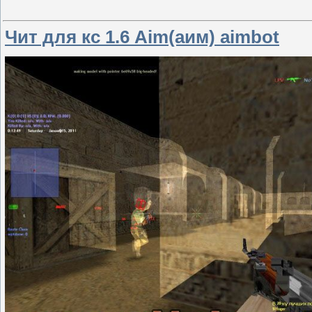
Чит для кс 1.6 Aim(аим) aimbot