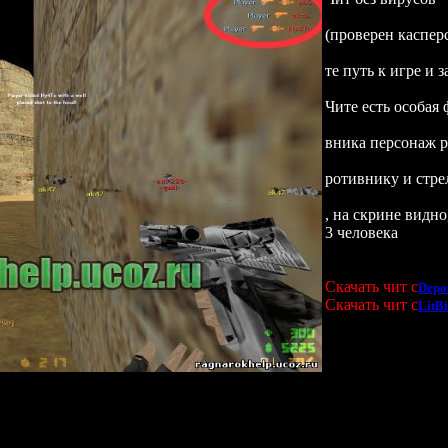
(проверен каспер
те путь к игре и 
Чите есть особая
вника персонаж р
ротивнику и стре
, на скрине видно
3 человека
Скачать чит с
Depos
Скачать чит с
LitBi