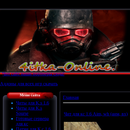
Чит сайт наши портнеры сюда!
Аддоны для всех игр скачать
Меню сайта
Главная
»
Архив материалов
Читы для K.s 1.6
Читы для K.s
Sourse
Чит для кс 1.6 Aim, wh (аим, вх)
Готовые сервера
для кс
Патчи для К.c 1.6