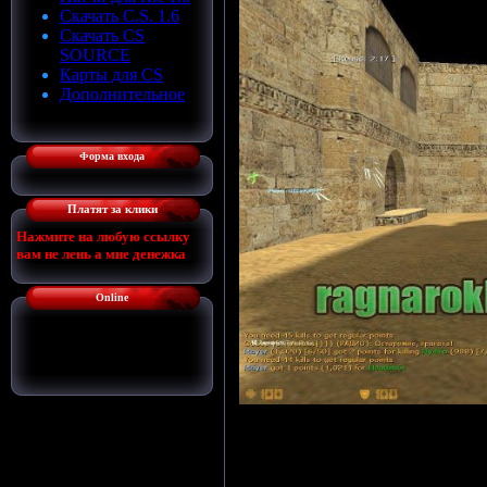
Скачать C.S. 1.6
Скачать СS
SOURCE
Карты для CS
Дополнительное
Форма входа
Платят за клики
Нажмите на любую ссылку
вам не лень а мне денежка
Online
Онлайн всего:
1
Гостей:
1
Пользователей:
0