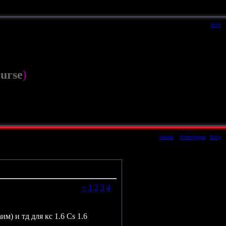
Четверг, 06.08.2026, 23:55
Приветствую Вас
Гость
|
RSS
ourse
)
лавная
|
|
Регистрация
|
Вход
«
1
2
3
4
5
аим) и тд для кс 1.6 Cs 1.6