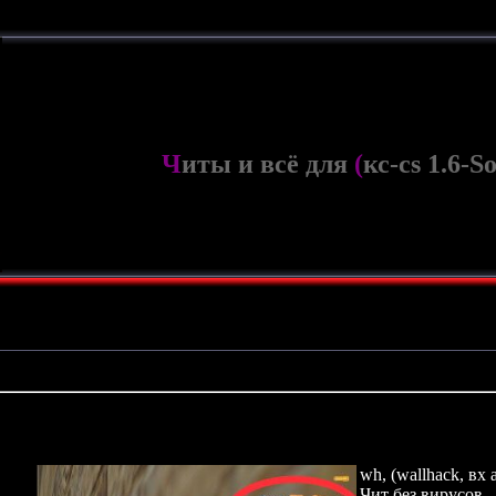
Ч
иты и всё для
(
кс-cs 1.6-S
wh, (wallhack, вх 
Чит без вирусов