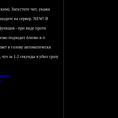
ским). Запустите чит, укажи
заходите на сервер. NEW! В
 функция - при виде проти
езко подходит близко в п
ляет в голову автоматически
, что за 1-2 секунды я убил сразу
itFiles
t